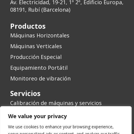
Av. Electricidad, 19-21, 1º 2º, Edificio Europa,
08191, Rubí (Barcelona)
Productos
Máquinas Horizontales
Máquinas Verticales
Producción Especial
Equipamiento Portátil
Monitoreo de vibración
Servicios
Calibración de máquinas y servicios
Revisión de máquinas
We value your privacy
We use cookies to enhance your browsing experience,
serve personalized ads or content, and analyze our traffic.