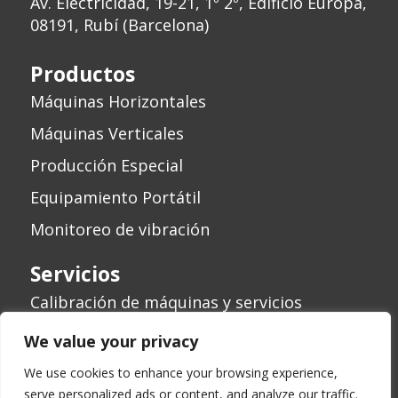
Av. Electricidad, 19-21, 1º 2º, Edificio Europa,
08191, Rubí (Barcelona)
Productos
Máquinas Horizontales
Máquinas Verticales
Producción Especial
Equipamiento Portátil
Monitoreo de vibración
Servicios
Calibración de máquinas y servicios
Revisión de máquinas
We value your privacy
We use cookies to enhance your browsing experience,
serve personalized ads or content, and analyze our traffic.