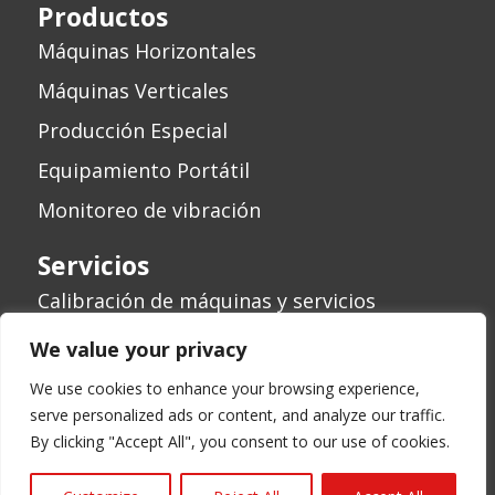
Productos
Máquinas Horizontales
Máquinas Verticales
Producción Especial
Equipamiento Portátil
Monitoreo de vibración
Servicios
Calibración de máquinas y servicios
Revisión de máquinas
We value your privacy
We use cookies to enhance your browsing experience,
serve personalized ads or content, and analyze our traffic.
By clicking "Accept All", you consent to our use of cookies.