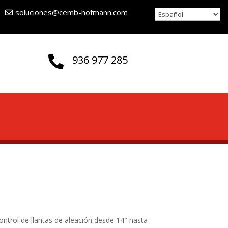
soluciones@cemb-hofmann.com
936 977 285

ontrol de llantas de aleación desde 14″ hasta