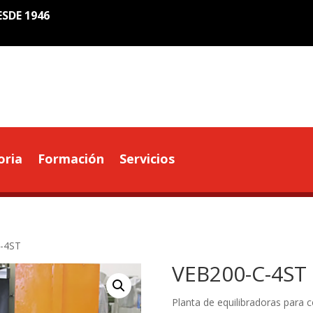
ESDE 1946
oria
Formación
Servicios
-4ST
VEB200-C-4ST
Planta de equilibradoras para c