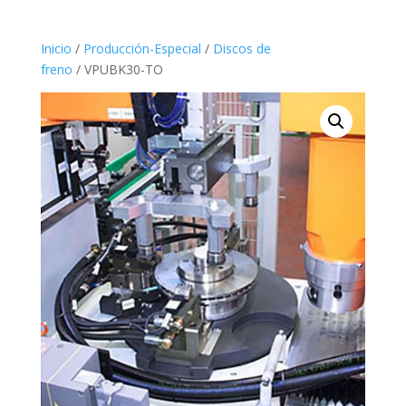
Inicio
/
Producción-Especial
/
Discos de
freno
/ VPUBK30-TO